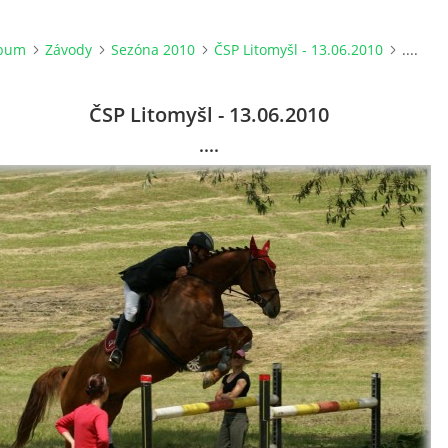
lbum
Závody
Sezóna 2010
ČSP Litomyšl - 13.06.2010
....
ČSP Litomyšl - 13.06.2010
....