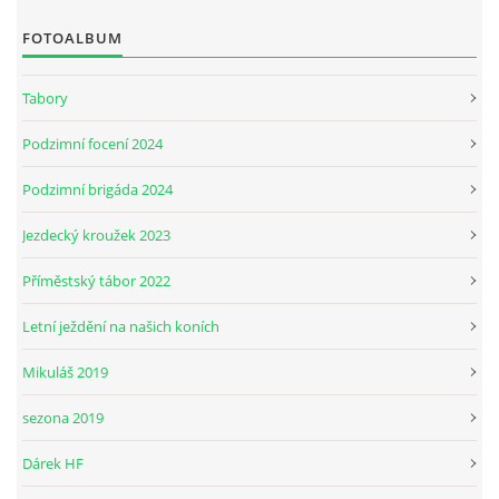
FOTOALBUM
JARNÍ BRIGÁDA SE ODKLÁDÁ.
Tabory
PÁTEČNÍ KROUŽEK " ŠKOLA JEZDECTVÍ " BUDE ZAHÁJEN
Podzimní focení 2024
Podzimní brigáda 2024
PODZIMNÍ BRIGÁDA 9.11.2024
Jezdecký kroužek 2023
ČLENOVÉ JK CABALLERO Z RYCHVALDU
Příměstský tábor 2022
Letní ježdění na našich koních
VELKÝ PÁTEK-18.4 KROUŽEK BUDE NORMÁLNĚ PROBÍHAT
Mikuláš 2019
PODZIMNÍ BRIGÁDA 4.10.2025
sezona 2019
Dárek HF
PRAZDNINOVÝ KROUŽEK