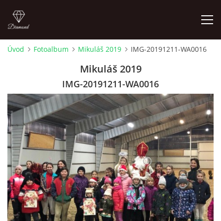
Úvod
Fotoalbum
Mikuláš 2019
IMG-20191211-WA0016
ÚVOD
Mikuláš 2019
IMG-20191211-WA0016
AKTUALITY
KONTAKT
SLUŽBY
JEŽDĚNÍ PRO VEŘEJNOST
FOTOALBUM