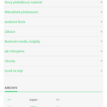
Nový překážkový material
Mikulášské představení
© 2026 eStránky.cz
Jezdecká škola
Zábava
Budování areálu, brigády
Jak trénujeme
Závody
Koně ve stáji
ARCHIV
<<
srpen
>>