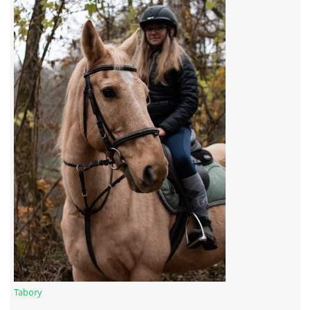
7:4 (VELKÝ PÁTEK) KROUŽEK NEBUDE
JARNÍ BRIGÁDA 20.5.2023
DNE 17.11.2023 KROUŽEK JEZDECTVÍ NENÍ
DĚKUJEME MĚSTU RYCHVALD ZA DOTACI V ROCE 2023
NABÍZÍME BRIGÁDU U NÁS VE STÁJI. PRO BLIŽŠÍ INFO
VOLEJTE 604265192
DĚKUJEME ZA PODPORU ČESKÉ UNIÍ SPORTU
Tabory
JARNÍ BRIGÁDA 20.4 2024