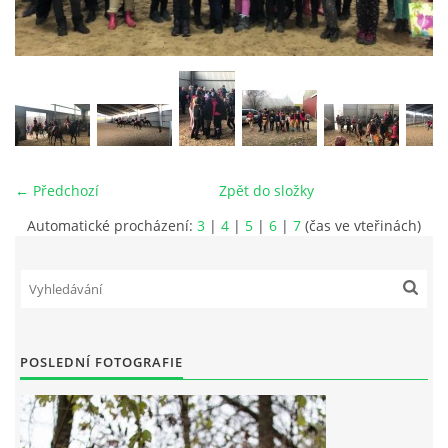
VIDEA
ODKAZY
NOVÝ PŘEKÁŽKOVÝ MATERIÁL
← Předchozí
Zpět do složky
CENÍK SLUŽEB
Automatické procházení:
3
|
4
|
5
|
6
|
7
(čas ve vteřinách)
PŘISPĚVEK ČUS KARVINA -PODPORA SPORTU V
MORAVSKOSLEZSKÉM KRAJI
POSLEDNÍ FOTOGRAFIE
NÁHRADNÍ TERMÍN BRIGÁDY PRO TY KTEŘÍ SE
NEDOSTAVILI NA PODZIMNÍ BRIGÁDU
ČLENOVÉ RYCHVALDU 2023