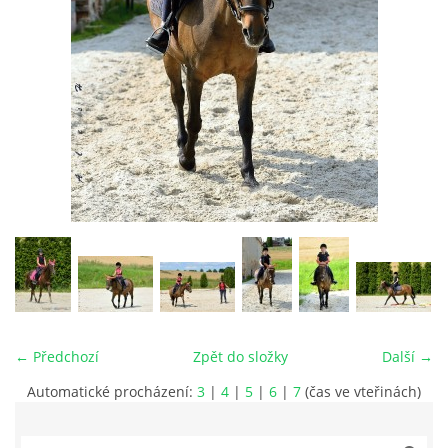
VIDEA
ODKAZY
NOVÝ PŘEKÁŽKOVÝ MATERIÁL
CENÍK SLUŽEB
PŘISPĚVEK ČUS KARVINA -PODPORA SPORTU V
MORAVSKOSLEZSKÉM KRAJI
← Předchozí
Zpět do složky
Další →
NÁHRADNÍ TERMÍN BRIGÁDY PRO TY KTEŘÍ SE
NEDOSTAVILI NA PODZIMNÍ BRIGÁDU
Automatické procházení:
3
|
4
|
5
|
6
|
7
(čas ve vteřinách)
ČLENOVÉ RYCHVALDU 2023