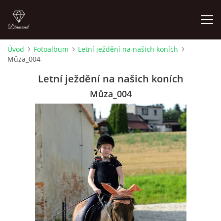
Úvod
Fotoalbum
Letní ježdění na našich koních
Můza_004
ÚVOD
Letní ježdění na našich koních
AKTUALITY
Můza_004
KONTAKT
SLUŽBY
JEŽDĚNÍ PRO VEŘEJNOST
FOTOALBUM