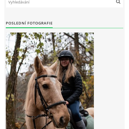
7:4 (VELKÝ PÁTEK) KROUŽEK NEBUDE
POSLEDNÍ FOTOGRAFIE
JARNÍ BRIGÁDA 20.5.2023
DNE 17.11.2023 KROUŽEK JEZDECTVÍ NENÍ
DĚKUJEME MĚSTU RYCHVALD ZA DOTACI V ROCE 2023
NABÍZÍME BRIGÁDU U NÁS VE STÁJI. PRO BLIŽŠÍ INFO
VOLEJTE 604265192
DĚKUJEME ZA PODPORU ČESKÉ UNIÍ SPORTU
JARNÍ BRIGÁDA 20.4 2024