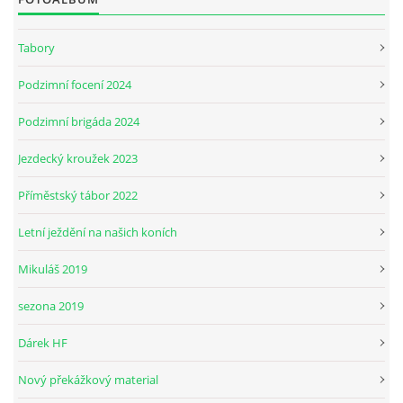
Tabory
JARNÍ BRIGÁDA SE ODKLÁDÁ.
Podzimní focení 2024
PÁTEČNÍ KROUŽEK " ŠKOLA JEZDECTVÍ " BUDE ZAHÁJEN
Podzimní brigáda 2024
Jezdecký kroužek 2023
PODZIMNÍ BRIGÁDA 9.11.2024
Příměstský tábor 2022
ČLENOVÉ JK CABALLERO Z RYCHVALDU
Letní ježdění na našich koních
Mikuláš 2019
VELKÝ PÁTEK-18.4 KROUŽEK BUDE NORMÁLNĚ PROBÍHAT
sezona 2019
PODZIMNÍ BRIGÁDA 4.10.2025
Dárek HF
Nový překážkový material
PRAZDNINOVÝ KROUŽEK