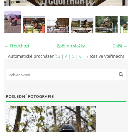
VIDEA
ODKAZY
← Předchozí
Zpět do složky
Další →
NOVÝ PŘEKÁŽKOVÝ MATERIÁL
Automatické procházení:
3
|
4
|
5
|
6
|
7
(čas ve vteřinách)
CENÍK SLUŽEB
PŘISPĚVEK ČUS KARVINA -PODPORA SPORTU V
MORAVSKOSLEZSKÉM KRAJI
POSLEDNÍ FOTOGRAFIE
NÁHRADNÍ TERMÍN BRIGÁDY PRO TY KTEŘÍ SE
NEDOSTAVILI NA PODZIMNÍ BRIGÁDU
ČLENOVÉ RYCHVALDU 2023