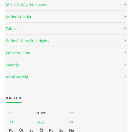
Mikulášské představení
Jezdecká škola
© 2026 eStránky.cz
Zábava
Budování areálu, brigády
Jak trénujeme
Závody
Koně ve stáji
ARCHIV
<<
srpen
>>
<<
2026
>>
Po
Út
St
Čt
Pá
So
Ne