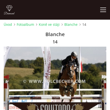
Úvod
Fotoalbum
Koně ve stáji
Blanche
14
ÚVOD
Blanche
14
AKTUALITY
KONTAKT
SLUŽBY
JEŽDĚNÍ PRO VEŘEJNOST
FOTOALBUM