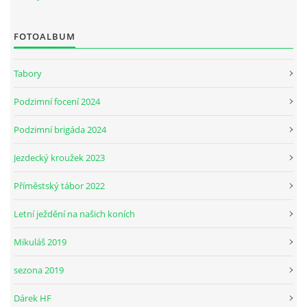
FOTOALBUM
JARNÍ BRIGÁDA SE ODKLÁDÁ.
Tabory
PÁTEČNÍ KROUŽEK " ŠKOLA JEZDECTVÍ " BUDE ZAHÁJEN
Podzimní focení 2024
PODZIMNÍ BRIGÁDA 9.11.2024
Podzimní brigáda 2024
Jezdecký kroužek 2023
ČLENOVÉ JK CABALLERO Z RYCHVALDU
Příměstský tábor 2022
VELKÝ PÁTEK-18.4 KROUŽEK BUDE NORMÁLNĚ PROBÍHAT
Letní ježdění na našich koních
Mikuláš 2019
PODZIMNÍ BRIGÁDA 4.10.2025
sezona 2019
PRAZDNINOVÝ KROUŽEK
Dárek HF