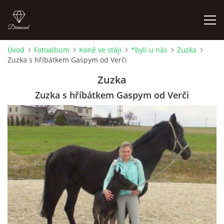
Úvod
Fotoalbum
Koně ve stáji
*byli u nás
Zuzka
Zuzka s hříbátkem Gaspym od Verči
ÚVOD
Zuzka
AKTUALITY
Zuzka s hříbátkem Gaspym od Verči
KONTAKT
SLUŽBY
JEŽDĚNÍ PRO VEŘEJNOST
FOTOALBUM