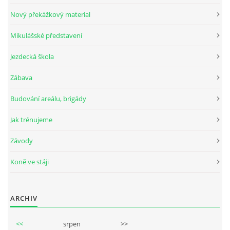
Nový překážkový material
Mikulášské představení
© 2026 eStránky.cz
Jezdecká škola
Zábava
Budování areálu, brigády
Jak trénujeme
Závody
Koně ve stáji
ARCHIV
<<
srpen
>>