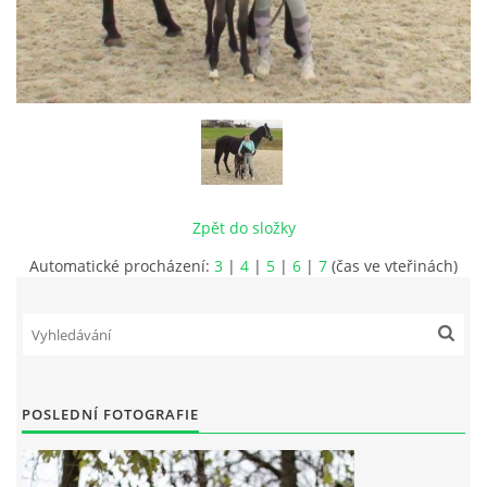
VIDEA
ODKAZY
NOVÝ PŘEKÁŽKOVÝ MATERIÁL
Zpět do složky
CENÍK SLUŽEB
Automatické procházení:
3
|
4
|
5
|
6
|
7
(čas ve vteřinách)
PŘISPĚVEK ČUS KARVINA -PODPORA SPORTU V
MORAVSKOSLEZSKÉM KRAJI
NÁHRADNÍ TERMÍN BRIGÁDY PRO TY KTEŘÍ SE
POSLEDNÍ FOTOGRAFIE
NEDOSTAVILI NA PODZIMNÍ BRIGÁDU
ČLENOVÉ RYCHVALDU 2023