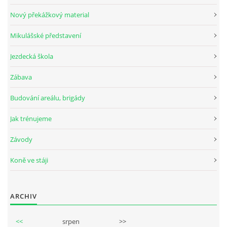
Nový překážkový material
Mikulášské představení
© 2026 eStránky.cz
Jezdecká škola
Zábava
Budování areálu, brigády
Jak trénujeme
Závody
Koně ve stáji
ARCHIV
<<
srpen
>>