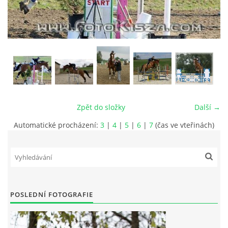
VIDEA
ODKAZY
NOVÝ PŘEKÁŽKOVÝ MATERIÁL
Zpět do složky
Další →
CENÍK SLUŽEB
Automatické procházení:
3
|
4
|
5
|
6
|
7
(čas ve vteřinách)
PŘISPĚVEK ČUS KARVINA -PODPORA SPORTU V
MORAVSKOSLEZSKÉM KRAJI
NÁHRADNÍ TERMÍN BRIGÁDY PRO TY KTEŘÍ SE
POSLEDNÍ FOTOGRAFIE
NEDOSTAVILI NA PODZIMNÍ BRIGÁDU
ČLENOVÉ RYCHVALDU 2023