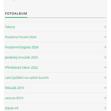
FOTOALBUM
JARNÍ BRIGÁDA SE ODKLÁDÁ.
Tabory
PÁTEČNÍ KROUŽEK " ŠKOLA JEZDECTVÍ " BUDE ZAHÁJEN
Podzimní focení 2024
PODZIMNÍ BRIGÁDA 9.11.2024
Podzimní brigáda 2024
Jezdecký kroužek 2023
ČLENOVÉ JK CABALLERO Z RYCHVALDU
Příměstský tábor 2022
VELKÝ PÁTEK-18.4 KROUŽEK BUDE NORMÁLNĚ PROBÍHAT
Letní ježdění na našich koních
Mikuláš 2019
PODZIMNÍ BRIGÁDA 4.10.2025
sezona 2019
PRAZDNINOVÝ KROUŽEK
Dárek HF