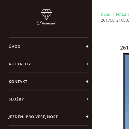
Úvod
Fotoa
261750_21050
ÚVOD
261
AKTUALITY
KONTAKT
SLUŽBY
JEŽDĚNÍ PRO VEŘEJNOST