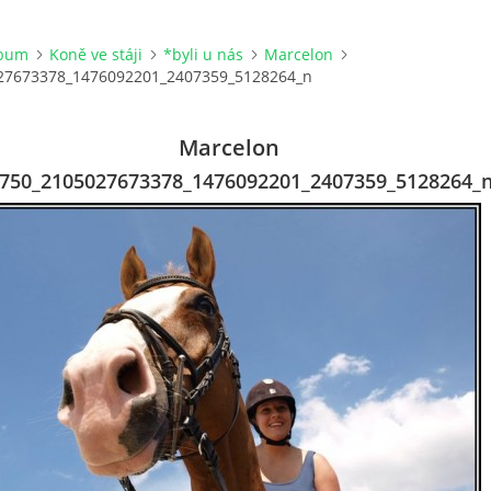
lbum
Koně ve stáji
*byli u nás
Marcelon
27673378_1476092201_2407359_5128264_n
Marcelon
750_2105027673378_1476092201_2407359_5128264_