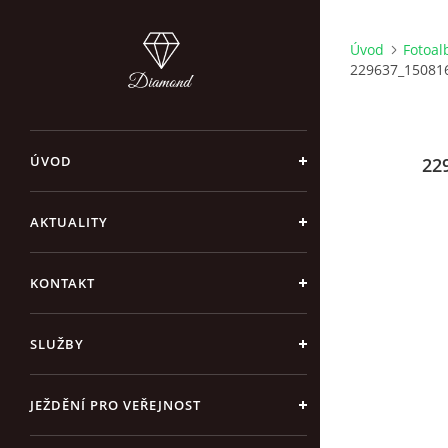
Úvod
Fotoa
229637_15081
ÚVOD
22
AKTUALITY
KONTAKT
SLUŽBY
JEŽDĚNÍ PRO VEŘEJNOST