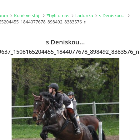
lbum
Koně ve stáji
*byli u nás
Ladunka
s Deniskou...
65204455_1844077678_898492_8383576_n
s Deniskou...
9637_1508165204455_1844077678_898492_8383576_n