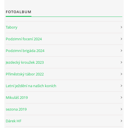
FOTOALBUM
JARNÍ BRIGÁDA SE ODKLÁDÁ.
Tabory
PÁTEČNÍ KROUŽEK " ŠKOLA JEZDECTVÍ " BUDE ZAHÁJEN
Podzimní focení 2024
Podzimní brigáda 2024
PODZIMNÍ BRIGÁDA 9.11.2024
Jezdecký kroužek 2023
ČLENOVÉ JK CABALLERO Z RYCHVALDU
Příměstský tábor 2022
Letní ježdění na našich koních
VELKÝ PÁTEK-18.4 KROUŽEK BUDE NORMÁLNĚ PROBÍHAT
Mikuláš 2019
PODZIMNÍ BRIGÁDA 4.10.2025
sezona 2019
Dárek HF
PRAZDNINOVÝ KROUŽEK