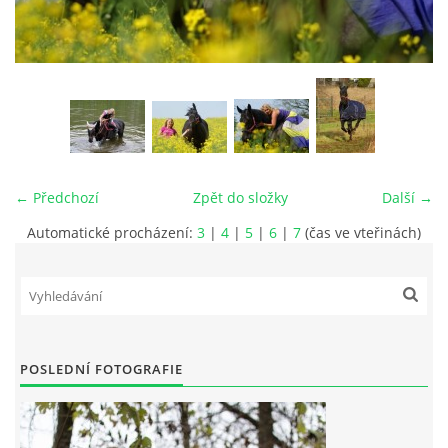
VIDEA
ODKAZY
NOVÝ PŘEKÁŽKOVÝ MATERIÁL
← Předchozí
Zpět do složky
Další →
CENÍK SLUŽEB
Automatické procházení:
3
|
4
|
5
|
6
|
7
(čas ve vteřinách)
PŘISPĚVEK ČUS KARVINA -PODPORA SPORTU V
MORAVSKOSLEZSKÉM KRAJI
NÁHRADNÍ TERMÍN BRIGÁDY PRO TY KTEŘÍ SE
POSLEDNÍ FOTOGRAFIE
NEDOSTAVILI NA PODZIMNÍ BRIGÁDU
ČLENOVÉ RYCHVALDU 2023