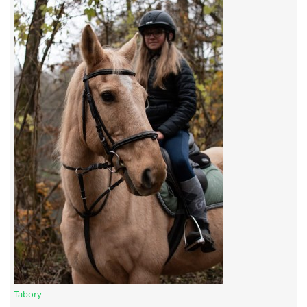
7:4 (VELKÝ PÁTEK) KROUŽEK NEBUDE
JARNÍ BRIGÁDA 20.5.2023
DNE 17.11.2023 KROUŽEK JEZDECTVÍ NENÍ
DĚKUJEME MĚSTU RYCHVALD ZA DOTACI V ROCE 2023
NABÍZÍME BRIGÁDU U NÁS VE STÁJI. PRO BLIŽŠÍ INFO
VOLEJTE 604265192
DĚKUJEME ZA PODPORU ČESKÉ UNIÍ SPORTU
Tabory
JARNÍ BRIGÁDA 20.4 2024