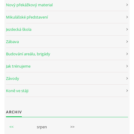
Nový překážkový material
Mikulášské představení
© 2026 eStránky.cz
Jezdecká škola
Zábava
Budování areálu, brigády
Jak trénujeme
Závody
Koně ve stáji
ARCHIV
<<
srpen
>>