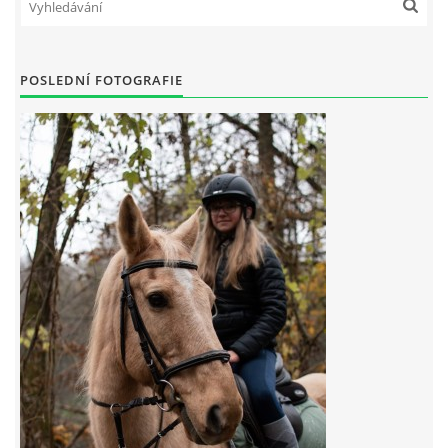
7:4 (VELKÝ PÁTEK) KROUŽEK NEBUDE
POSLEDNÍ FOTOGRAFIE
JARNÍ BRIGÁDA 20.5.2023
DNE 17.11.2023 KROUŽEK JEZDECTVÍ NENÍ
DĚKUJEME MĚSTU RYCHVALD ZA DOTACI V ROCE 2023
NABÍZÍME BRIGÁDU U NÁS VE STÁJI. PRO BLIŽŠÍ INFO
VOLEJTE 604265192
DĚKUJEME ZA PODPORU ČESKÉ UNIÍ SPORTU
JARNÍ BRIGÁDA 20.4 2024