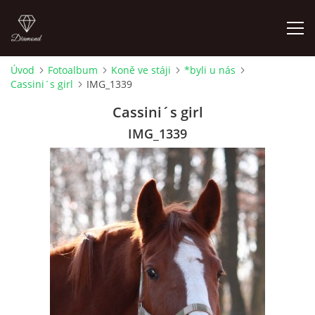
Úvod
Fotoalbum
Koně ve stáji
*byli u nás
Cassini´s girl
IMG_1339
ÚVOD
Cassini´s girl
AKTUALITY
IMG_1339
KONTAKT
SLUŽBY
JEŽDĚNÍ PRO VEŘEJNOST
FOTOALBUM