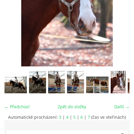
VIDEA
ODKAZY
NOVÝ PŘEKÁŽKOVÝ MATERIÁL
CENÍK SLUŽEB
PŘISPĚVEK ČUS KARVINA -PODPORA SPORTU V
MORAVSKOSLEZSKÉM KRAJI
← Předchozí
Zpět do složky
Další →
NÁHRADNÍ TERMÍN BRIGÁDY PRO TY KTEŘÍ SE
NEDOSTAVILI NA PODZIMNÍ BRIGÁDU
Automatické procházení:
3
|
4
|
5
|
6
|
7
(čas ve vteřinách)
ČLENOVÉ RYCHVALDU 2023