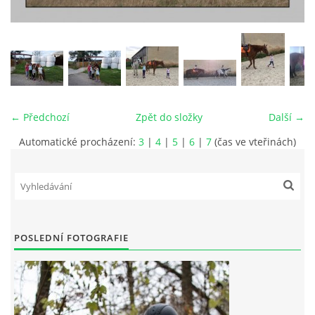
VIDEA
ODKAZY
NOVÝ PŘEKÁŽKOVÝ MATERIÁL
← Předchozí
Zpět do složky
Další →
Automatické procházení:
3
|
4
|
5
|
6
|
7
(čas ve vteřinách)
CENÍK SLUŽEB
PŘISPĚVEK ČUS KARVINA -PODPORA SPORTU V
MORAVSKOSLEZSKÉM KRAJI
POSLEDNÍ FOTOGRAFIE
NÁHRADNÍ TERMÍN BRIGÁDY PRO TY KTEŘÍ SE
NEDOSTAVILI NA PODZIMNÍ BRIGÁDU
ČLENOVÉ RYCHVALDU 2023