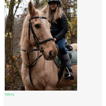
7:4 (VELKÝ PÁTEK) KROUŽEK NEBUDE
JARNÍ BRIGÁDA 20.5.2023
DNE 17.11.2023 KROUŽEK JEZDECTVÍ NENÍ
DĚKUJEME MĚSTU RYCHVALD ZA DOTACI V ROCE 2023
NABÍZÍME BRIGÁDU U NÁS VE STÁJI. PRO BLIŽŠÍ INFO
VOLEJTE 604265192
DĚKUJEME ZA PODPORU ČESKÉ UNIÍ SPORTU
Tabory
JARNÍ BRIGÁDA 20.4 2024