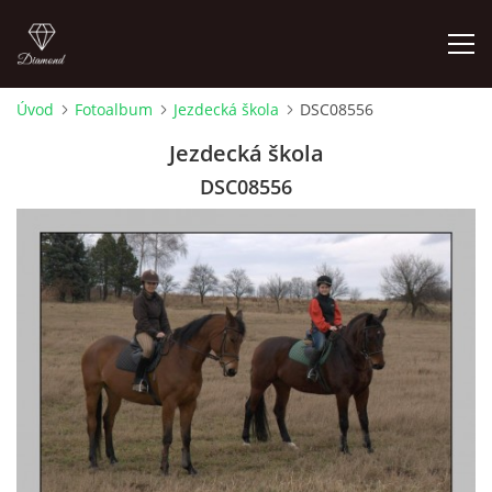
Úvod
Fotoalbum
Jezdecká škola
DSC08556
ÚVOD
Jezdecká škola
DSC08556
AKTUALITY
KONTAKT
SLUŽBY
JEŽDĚNÍ PRO VEŘEJNOST
FOTOALBUM