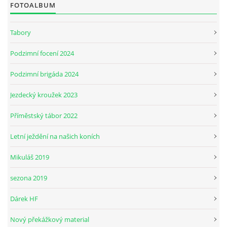
FOTOALBUM
JARNÍ BRIGÁDA SE ODKLÁDÁ.
Tabory
Podzimní focení 2024
PÁTEČNÍ KROUŽEK " ŠKOLA JEZDECTVÍ " BUDE ZAHÁJEN
Podzimní brigáda 2024
PODZIMNÍ BRIGÁDA 9.11.2024
Jezdecký kroužek 2023
Příměstský tábor 2022
ČLENOVÉ JK CABALLERO Z RYCHVALDU
Letní ježdění na našich koních
VELKÝ PÁTEK-18.4 KROUŽEK BUDE NORMÁLNĚ PROBÍHAT
Mikuláš 2019
sezona 2019
PODZIMNÍ BRIGÁDA 4.10.2025
Dárek HF
PRAZDNINOVÝ KROUŽEK
Nový překážkový material