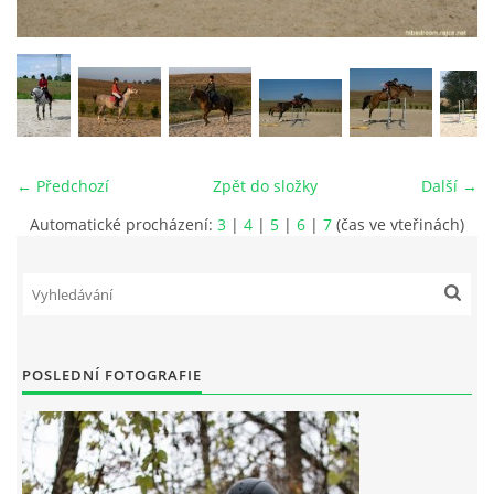
VIDEA
ODKAZY
NOVÝ PŘEKÁŽKOVÝ MATERIÁL
← Předchozí
Zpět do složky
Další →
Automatické procházení:
3
|
4
|
5
|
6
|
7
(čas ve vteřinách)
CENÍK SLUŽEB
PŘISPĚVEK ČUS KARVINA -PODPORA SPORTU V
MORAVSKOSLEZSKÉM KRAJI
POSLEDNÍ FOTOGRAFIE
NÁHRADNÍ TERMÍN BRIGÁDY PRO TY KTEŘÍ SE
NEDOSTAVILI NA PODZIMNÍ BRIGÁDU
ČLENOVÉ RYCHVALDU 2023