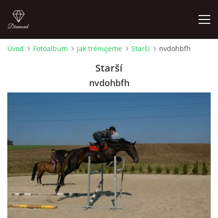
Úvod
Fotoalbum
Jak trénujeme
Starší
nvdohbfh
ÚVOD
Starší
nvdohbfh
AKTUALITY
KONTAKT
SLUŽBY
JEŽDĚNÍ PRO VEŘEJNOST
FOTOALBUM