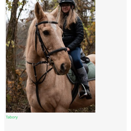
7:4 (VELKÝ PÁTEK) KROUŽEK NEBUDE
JARNÍ BRIGÁDA 20.5.2023
DNE 17.11.2023 KROUŽEK JEZDECTVÍ NENÍ
DĚKUJEME MĚSTU RYCHVALD ZA DOTACI V ROCE 2023
NABÍZÍME BRIGÁDU U NÁS VE STÁJI. PRO BLIŽŠÍ INFO
VOLEJTE 604265192
DĚKUJEME ZA PODPORU ČESKÉ UNIÍ SPORTU
Tabory
JARNÍ BRIGÁDA 20.4 2024