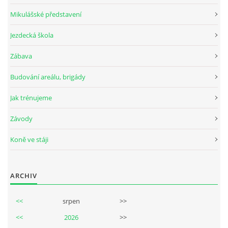
Mikulášské představení
Jezdecká škola
© 2026 eStránky.cz
Zábava
Budování areálu, brigády
Jak trénujeme
Závody
Koně ve stáji
ARCHIV
<<
srpen
>>
<<
2026
>>