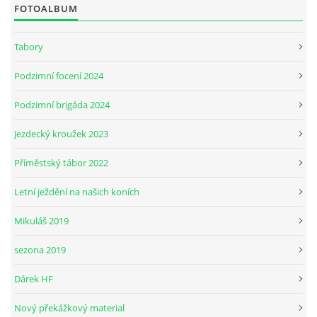
FOTOALBUM
JARNÍ BRIGÁDA SE ODKLÁDÁ.
Tabory
Podzimní focení 2024
PÁTEČNÍ KROUŽEK " ŠKOLA JEZDECTVÍ " BUDE ZAHÁJEN
Podzimní brigáda 2024
PODZIMNÍ BRIGÁDA 9.11.2024
Jezdecký kroužek 2023
Příměstský tábor 2022
ČLENOVÉ JK CABALLERO Z RYCHVALDU
Letní ježdění na našich koních
VELKÝ PÁTEK-18.4 KROUŽEK BUDE NORMÁLNĚ PROBÍHAT
Mikuláš 2019
sezona 2019
PODZIMNÍ BRIGÁDA 4.10.2025
Dárek HF
PRAZDNINOVÝ KROUŽEK
Nový překážkový material