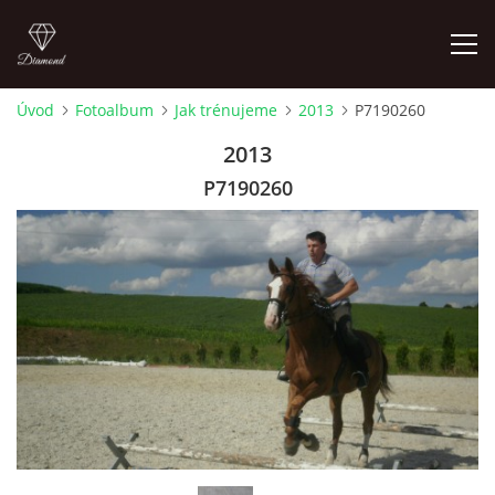
Úvod
Fotoalbum
Jak trénujeme
2013
P7190260
ÚVOD
2013
P7190260
AKTUALITY
KONTAKT
SLUŽBY
JEŽDĚNÍ PRO VEŘEJNOST
FOTOALBUM