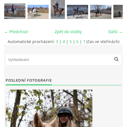
VIDEA
ODKAZY
← Předchozí
Zpět do složky
Další →
Automatické procházení:
3
|
4
|
5
|
6
|
7
(čas ve vteřinách)
NOVÝ PŘEKÁŽKOVÝ MATERIÁL
CENÍK SLUŽEB
PŘISPĚVEK ČUS KARVINA -PODPORA SPORTU V
POSLEDNÍ FOTOGRAFIE
MORAVSKOSLEZSKÉM KRAJI
NÁHRADNÍ TERMÍN BRIGÁDY PRO TY KTEŘÍ SE
NEDOSTAVILI NA PODZIMNÍ BRIGÁDU
ČLENOVÉ RYCHVALDU 2023