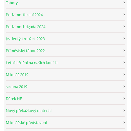
Tabory
Podzimní focení 2024
JARNÍ BRIGÁDA SE ODKLÁDÁ.
Podzimní brigáda 2024
PÁTEČNÍ KROUŽEK " ŠKOLA JEZDECTVÍ " BUDE ZAHÁJEN
Jezdecký kroužek 2023
Příměstský tábor 2022
PODZIMNÍ BRIGÁDA 9.11.2024
Letní ježdění na našich koních
ČLENOVÉ JK CABALLERO Z RYCHVALDU
Mikuláš 2019
sezona 2019
VELKÝ PÁTEK-18.4 KROUŽEK BUDE NORMÁLNĚ PROBÍHAT
Dárek HF
PODZIMNÍ BRIGÁDA 4.10.2025
Nový překážkový material
Mikulášské představení
PRAZDNINOVÝ KROUŽEK