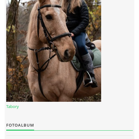
7:4 (VELKÝ PÁTEK) KROUŽEK NEBUDE
JARNÍ BRIGÁDA 20.5.2023
DNE 17.11.2023 KROUŽEK JEZDECTVÍ NENÍ
DĚKUJEME MĚSTU RYCHVALD ZA DOTACI V ROCE 2023
NABÍZÍME BRIGÁDU U NÁS VE STÁJI. PRO BLIŽŠÍ INFO
VOLEJTE 604265192
Tabory
DĚKUJEME ZA PODPORU ČESKÉ UNIÍ SPORTU
FOTOALBUM
JARNÍ BRIGÁDA 20.4 2024