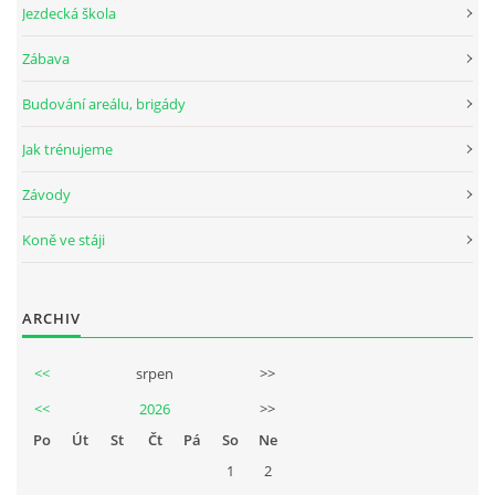
Jezdecká škola
Zábava
© 2026 eStránky.cz
Budování areálu, brigády
Jak trénujeme
Závody
Koně ve stáji
ARCHIV
<<
srpen
>>
<<
2026
>>
Po
Út
St
Čt
Pá
So
Ne
1
2