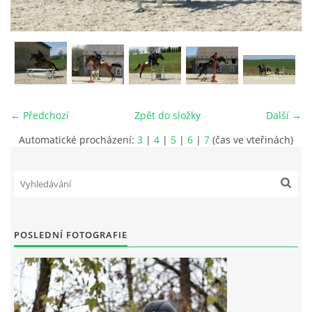
VIDEA
ODKAZY
NOVÝ PŘEKÁŽKOVÝ MATERIÁL
← Předchozí
Zpět do složky
Další →
Automatické procházení:
3
|
4
|
5
|
6
|
7
(čas ve vteřinách)
CENÍK SLUŽEB
PŘISPĚVEK ČUS KARVINA -PODPORA SPORTU V
MORAVSKOSLEZSKÉM KRAJI
POSLEDNÍ FOTOGRAFIE
NÁHRADNÍ TERMÍN BRIGÁDY PRO TY KTEŘÍ SE
NEDOSTAVILI NA PODZIMNÍ BRIGÁDU
ČLENOVÉ RYCHVALDU 2023