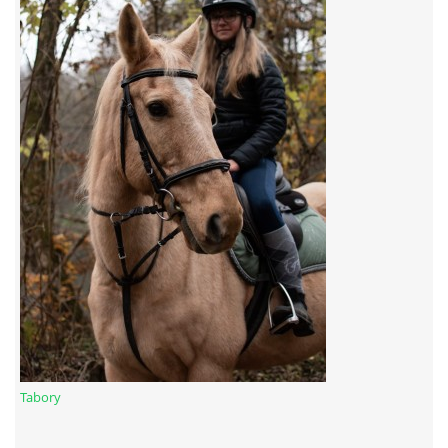
7:4 (VELKÝ PÁTEK) KROUŽEK NEBUDE
JARNÍ BRIGÁDA 20.5.2023
DNE 17.11.2023 KROUŽEK JEZDECTVÍ NENÍ
DĚKUJEME MĚSTU RYCHVALD ZA DOTACI V ROCE 2023
NABÍZÍME BRIGÁDU U NÁS VE STÁJI. PRO BLIŽŠÍ INFO
VOLEJTE 604265192
DĚKUJEME ZA PODPORU ČESKÉ UNIÍ SPORTU
Tabory
JARNÍ BRIGÁDA 20.4 2024