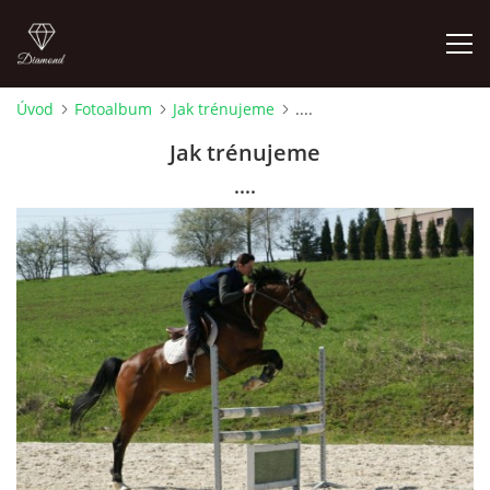
Úvod
Fotoalbum
Jak trénujeme
....
ÚVOD
Jak trénujeme
....
AKTUALITY
KONTAKT
SLUŽBY
JEŽDĚNÍ PRO VEŘEJNOST
FOTOALBUM