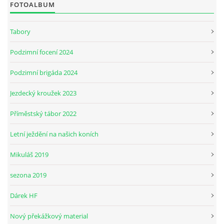
FOTOALBUM
JARNÍ BRIGÁDA SE ODKLÁDÁ.
Tabory
Podzimní focení 2024
PÁTEČNÍ KROUŽEK " ŠKOLA JEZDECTVÍ " BUDE ZAHÁJEN
Podzimní brigáda 2024
PODZIMNÍ BRIGÁDA 9.11.2024
Jezdecký kroužek 2023
Příměstský tábor 2022
ČLENOVÉ JK CABALLERO Z RYCHVALDU
Letní ježdění na našich koních
VELKÝ PÁTEK-18.4 KROUŽEK BUDE NORMÁLNĚ PROBÍHAT
Mikuláš 2019
sezona 2019
PODZIMNÍ BRIGÁDA 4.10.2025
Dárek HF
PRAZDNINOVÝ KROUŽEK
Nový překážkový material