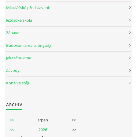
Mikulášské představení
Jezdecká škola
© 2026 eStránky.cz
Zábava
Budování areálu, brigády
Jak trénujeme
Závody
Koně ve stáji
ARCHIV
<<
srpen
>>
<<
2026
>>