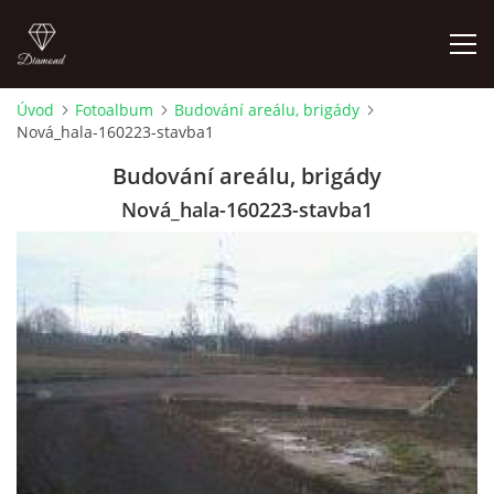
Úvod
Fotoalbum
Budování areálu, brigády
Nová_hala-160223-stavba1
ÚVOD
Budování areálu, brigády
AKTUALITY
Nová_hala-160223-stavba1
KONTAKT
SLUŽBY
JEŽDĚNÍ PRO VEŘEJNOST
FOTOALBUM