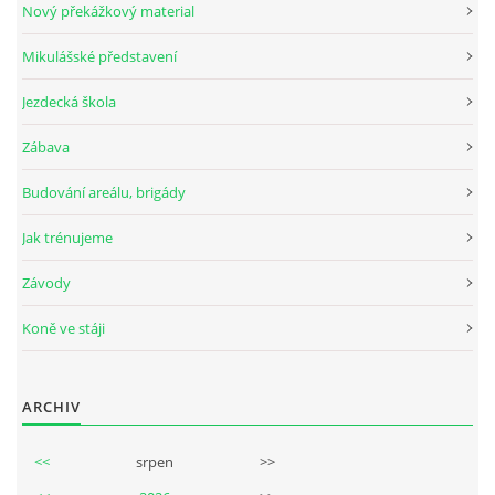
Nový překážkový material
Mikulášské představení
© 2026 eStránky.cz
Jezdecká škola
Zábava
Budování areálu, brigády
Jak trénujeme
Závody
Koně ve stáji
ARCHIV
<<
srpen
>>