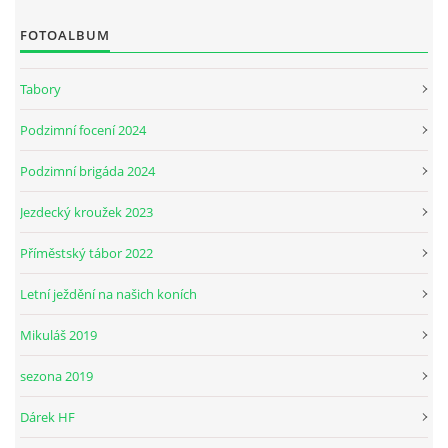
FOTOALBUM
JARNÍ BRIGÁDA SE ODKLÁDÁ.
Tabory
PÁTEČNÍ KROUŽEK " ŠKOLA JEZDECTVÍ " BUDE ZAHÁJEN
Podzimní focení 2024
Podzimní brigáda 2024
PODZIMNÍ BRIGÁDA 9.11.2024
Jezdecký kroužek 2023
ČLENOVÉ JK CABALLERO Z RYCHVALDU
Příměstský tábor 2022
Letní ježdění na našich koních
VELKÝ PÁTEK-18.4 KROUŽEK BUDE NORMÁLNĚ PROBÍHAT
Mikuláš 2019
PODZIMNÍ BRIGÁDA 4.10.2025
sezona 2019
Dárek HF
PRAZDNINOVÝ KROUŽEK