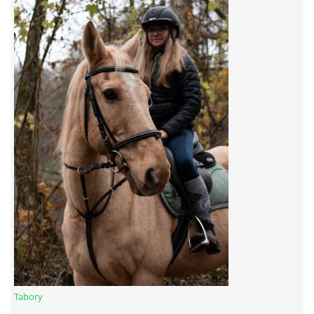
7:4 (VELKÝ PÁTEK) KROUŽEK NEBUDE
JARNÍ BRIGÁDA 20.5.2023
DNE 17.11.2023 KROUŽEK JEZDECTVÍ NENÍ
DĚKUJEME MĚSTU RYCHVALD ZA DOTACI V ROCE 2023
NABÍZÍME BRIGÁDU U NÁS VE STÁJI. PRO BLIŽŠÍ INFO
VOLEJTE 604265192
DĚKUJEME ZA PODPORU ČESKÉ UNIÍ SPORTU
Tabory
JARNÍ BRIGÁDA 20.4 2024