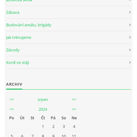
Zábava
Budování areálu, brigády
Jak trénujeme
Závody
Koně ve stáji
ARCHIV
<<
srpen
>>
<<
2024
>>
Po
Út
St
Čt
Pá
So
Ne
1
2
3
4
5
6
7
8
9
10
11