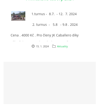
1.turnus - 8.7. - 12. 7. 2024
7:4 (VELKÝ PÁTEK) KROUŽEK NEBUDE
2. turnus - 5.8 - 9.8 . 2024
JARNÍ BRIGÁDA 20.5.2023
Cena . 4000 Kč . Pro členy JK Caballero díky
příspěvku MAS Bohumínsko 3200 Kč.
DNE 17.11.2023 KROUŽEK JEZDECTVÍ NENÍ
15. 1. 2024
Aktuality
DĚKUJEME MĚSTU RYCHVALD ZA DOTACI V ROCE 2023
NABÍZÍME BRIGÁDU U NÁS VE STÁJI. PRO BLIŽŠÍ INFO
VOLEJTE 604265192
DĚKUJEME ZA PODPORU ČESKÉ UNIÍ SPORTU
JARNÍ BRIGÁDA 20.4 2024