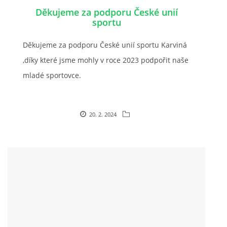
Děkujeme za podporu České unií
sportu
JARNÍ BRIGÁDA SE ODKLÁDÁ.
Děkujeme za podporu České unií sportu Karviná
PÁTEČNÍ KROUŽEK " ŠKOLA JEZDECTVÍ " BUDE ZAHÁJEN
,díky které jsme mohly v roce 2023 podpořit naše
mladé sportovce.
PODZIMNÍ BRIGÁDA 9.11.2024
20. 2. 2024
ČLENOVÉ JK CABALLERO Z RYCHVALDU
VELKÝ PÁTEK-18.4 KROUŽEK BUDE NORMÁLNĚ PROBÍHAT
PODZIMNÍ BRIGÁDA 4.10.2025
PRAZDNINOVÝ KROUŽEK