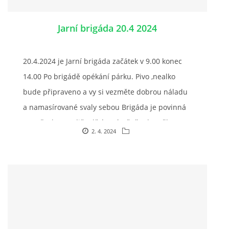
Jarní brigáda 20.4 2024
© 2026 eStránky.cz
20.4.2024 je Jarní brigáda začátek v 9.00 konec
14.00 Po brigádě opékání párku. Pivo ,nealko
bude připraveno a vy si vezměte dobrou náladu
a namasírované svaly sebou Brigáda je povinná
pro všechny rodiče dětí z pátečního kroužku a
2. 4. 2024
také pro všechny majitelé ustájených koní včetně
pronajatých.
Těšíme se Masárová