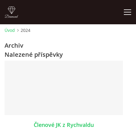
Úvod
2024
ÚVOD
Archiv
Nalezené příspěvky
AKTUALITY
KONTAKT
SLUŽBY
JEŽDĚNÍ PRO VEŘEJNOST
Členové JK z Rychvaldu
FOTOALBUM