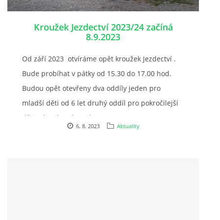
Kroužek Jezdectví 2023/24 začíná
8.9.2023
© 2026 eStránky.cz
Od září 2023 otvíráme opět kroužek Jezdectví .
Bude probíhat v pátky od 15.30 do 17.00 hod.
Budou opět otevřeny dva oddíly jeden pro
mladší děti od 6 let druhý oddíl pro pokročilejší
děti od 10 let do 14 let .
6. 8. 2023
Aktuality
cena 1000Kč// měs. Rodiče mají povinnost
odpracovat 10 brigádnických hodin ročně. (
pokud ne platí 300 Kč. za každou
neodpracovanou hodinu).