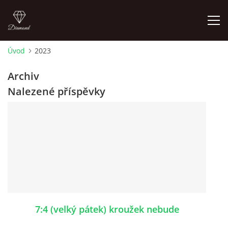
Úvod
2023
ÚVOD
Archiv
Nalezené příspěvky
AKTUALITY
KONTAKT
SLUŽBY
JEŽDĚNÍ PRO VEŘEJNOST
7:4 (velký pátek) kroužek nebude
FOTOALBUM