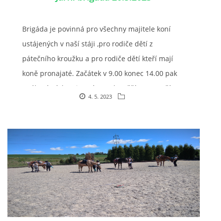
Brigáda je povinná pro všechny majitele koní
7:4 (VELKÝ PÁTEK) KROUŽEK NEBUDE
ustájených v naší stáji ,pro rodiče dětí z
pátečního kroužku a pro rodiče dětí kteří mají
JARNÍ BRIGÁDA 20.5.2023
koně pronajaté. Začátek v 9.00 konec 14.00 pak
opékaní párku pivo ,víno atd... Těšíme se vaší
DNE 17.11.2023 KROUŽEK JEZDECTVÍ NENÍ
4. 5. 2023
pomoc. Díky Masárová
DĚKUJEME MĚSTU RYCHVALD ZA DOTACI V ROCE 2023
NABÍZÍME BRIGÁDU U NÁS VE STÁJI. PRO BLIŽŠÍ INFO
VOLEJTE 604265192
DĚKUJEME ZA PODPORU ČESKÉ UNIÍ SPORTU
JARNÍ BRIGÁDA 20.4 2024