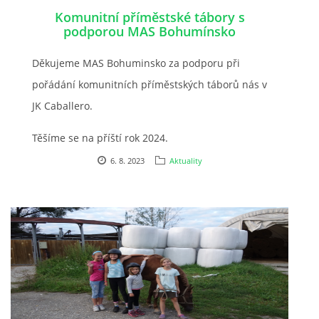
Komunitní příměstské tábory s
podporou MAS Bohumínsko
JARNÍ BRIGÁDA SE ODKLÁDÁ.
Děkujeme MAS Bohuminsko za podporu při
PÁTEČNÍ KROUŽEK " ŠKOLA JEZDECTVÍ " BUDE ZAHÁJEN
pořádání komunitních příměstských táborů nás v
JK Caballero.
PODZIMNÍ BRIGÁDA 9.11.2024
Těšíme se na příští rok 2024.
6. 8. 2023
Aktuality
ČLENOVÉ JK CABALLERO Z RYCHVALDU
VELKÝ PÁTEK-18.4 KROUŽEK BUDE NORMÁLNĚ PROBÍHAT
PODZIMNÍ BRIGÁDA 4.10.2025
PRAZDNINOVÝ KROUŽEK