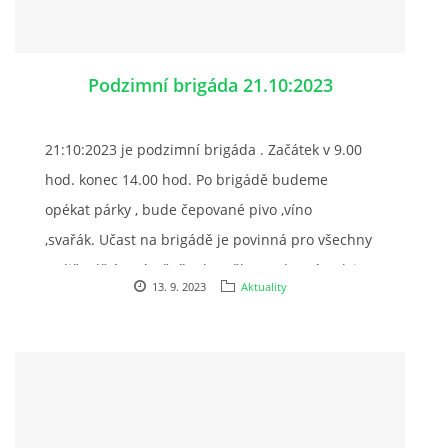
Podzimní brigáda 21.10:2023
21:10:2023 je podzimní brigáda . Začátek v 9.00
hod. konec 14.00 hod. Po brigádě budeme
opékat párky , bude čepované pivo ,víno
,svařák. Učast na brigádě je povinná pro všechny
rodiče dětí z pátečního kroužku Jezdectví. Tak i
13. 9. 2023
Aktuality
pro všechny majitele koní ustájených v našem
klubu a samozřejmě i pro rodiče dětí ,kteří mají v
klubu koně pronajatého. Pokud Vám termín
nevyhovuje nahlaste se u p. Masárové pro jiný
termín.