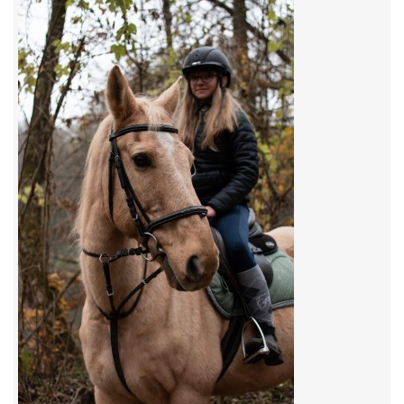
7:4 (VELKÝ PÁTEK) KROUŽEK NEBUDE
JARNÍ BRIGÁDA 20.5.2023
DNE 17.11.2023 KROUŽEK JEZDECTVÍ NENÍ
DĚKUJEME MĚSTU RYCHVALD ZA DOTACI V ROCE 2023
NABÍZÍME BRIGÁDU U NÁS VE STÁJI. PRO BLIŽŠÍ INFO
VOLEJTE 604265192
DĚKUJEME ZA PODPORU ČESKÉ UNIÍ SPORTU
JARNÍ BRIGÁDA 20.4 2024