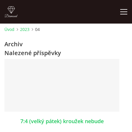
Úvod
2023
04
ÚVOD
Archiv
Nalezené příspěvky
AKTUALITY
KONTAKT
SLUŽBY
JEŽDĚNÍ PRO VEŘEJNOST
7:4 (velký pátek) kroužek nebude
FOTOALBUM