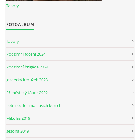
Tabory
JARNÍ BRIGÁDA SE ODKLÁDÁ.
FOTOALBUM
PÁTEČNÍ KROUŽEK " ŠKOLA JEZDECTVÍ " BUDE ZAHÁJEN
Tabory
Podzimní focení 2024
PODZIMNÍ BRIGÁDA 9.11.2024
Podzimní brigáda 2024
ČLENOVÉ JK CABALLERO Z RYCHVALDU
Jezdecký kroužek 2023
Příměstský tábor 2022
VELKÝ PÁTEK-18.4 KROUŽEK BUDE NORMÁLNĚ PROBÍHAT
Letní ježdění na našich koních
PODZIMNÍ BRIGÁDA 4.10.2025
Mikuláš 2019
sezona 2019
PRAZDNINOVÝ KROUŽEK