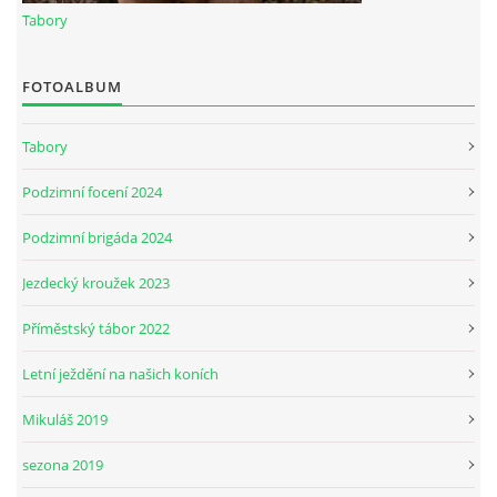
Tabory
JARNÍ BRIGÁDA SE ODKLÁDÁ.
FOTOALBUM
PÁTEČNÍ KROUŽEK " ŠKOLA JEZDECTVÍ " BUDE ZAHÁJEN
Tabory
Podzimní focení 2024
PODZIMNÍ BRIGÁDA 9.11.2024
Podzimní brigáda 2024
ČLENOVÉ JK CABALLERO Z RYCHVALDU
Jezdecký kroužek 2023
Příměstský tábor 2022
VELKÝ PÁTEK-18.4 KROUŽEK BUDE NORMÁLNĚ PROBÍHAT
Letní ježdění na našich koních
PODZIMNÍ BRIGÁDA 4.10.2025
Mikuláš 2019
sezona 2019
PRAZDNINOVÝ KROUŽEK