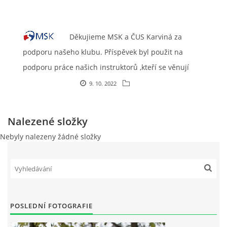
VIDEA
Děkujieme MSK a ČUS Karviná za
ODKAZY
podporu našeho klubu. Příspěvek byl použit na
podporu práce našich instruktorů ,kteří se věnují
NOVÝ PŘEKÁŽKOVÝ MATERIÁL
výcviku dětí .
9. 10. 2022
CENÍK SLUŽEB
Nalezené složky
Nebyly nalezeny žádné složky
PŘISPĚVEK ČUS KARVINA -PODPORA SPORTU V
MORAVSKOSLEZSKÉM KRAJI
NÁHRADNÍ TERMÍN BRIGÁDY PRO TY KTEŘÍ SE
NEDOSTAVILI NA PODZIMNÍ BRIGÁDU
POSLEDNÍ FOTOGRAFIE
ČLENOVÉ RYCHVALDU 2023