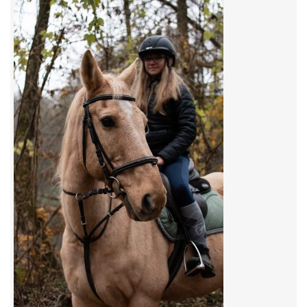
7:4 (VELKÝ PÁTEK) KROUŽEK NEBUDE
JARNÍ BRIGÁDA 20.5.2023
DNE 17.11.2023 KROUŽEK JEZDECTVÍ NENÍ
DĚKUJEME MĚSTU RYCHVALD ZA DOTACI V ROCE 2023
NABÍZÍME BRIGÁDU U NÁS VE STÁJI. PRO BLIŽŠÍ INFO
VOLEJTE 604265192
DĚKUJEME ZA PODPORU ČESKÉ UNIÍ SPORTU
JARNÍ BRIGÁDA 20.4 2024