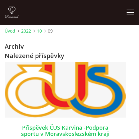
Úvod
2022
10
09
ÚVOD
Archiv
Nalezené příspěvky
AKTUALITY
KONTAKT
SLUŽBY
JEŽDĚNÍ PRO VEŘEJNOST
Přispěvek ČUS Karvina -Podpora
FOTOALBUM
sportu v Moravskoslezském kraji