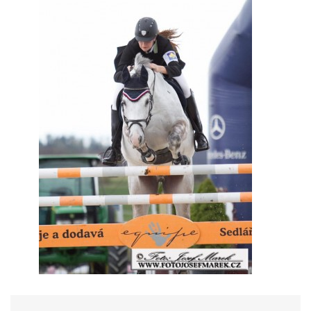
JARNÍ BRIGÁDA SE ODKLÁDÁ.
PÁTEČNÍ KROUŽEK " ŠKOLA JEZDECTVÍ " BUDE ZAHÁJEN
PODZIMNÍ BRIGÁDA 9.11.2024
ČLENOVÉ JK CABALLERO Z RYCHVALDU
VELKÝ PÁTEK-18.4 KROUŽEK BUDE NORMÁLNĚ PROBÍHAT
PODZIMNÍ BRIGÁDA 4.10.2025
PRAZDNINOVÝ KROUŽEK