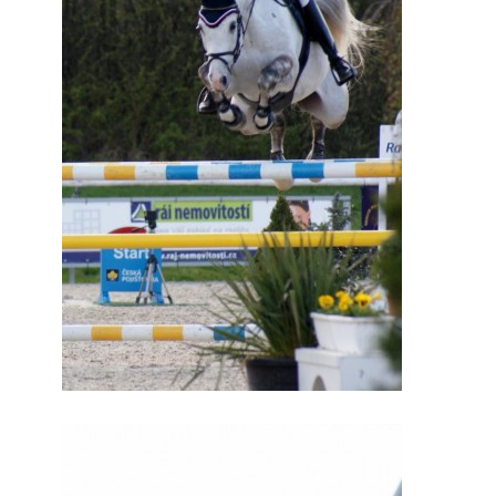
7:4 (VELKÝ PÁTEK) KROUŽEK NEBUDE
JARNÍ BRIGÁDA 20.5.2023
DNE 17.11.2023 KROUŽEK JEZDECTVÍ NENÍ
DĚKUJEME MĚSTU RYCHVALD ZA DOTACI V ROCE 2023
NABÍZÍME BRIGÁDU U NÁS VE STÁJI. PRO BLIŽŠÍ INFO
VOLEJTE 604265192
DĚKUJEME ZA PODPORU ČESKÉ UNIÍ SPORTU
JARNÍ BRIGÁDA 20.4 2024