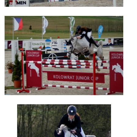
VIDEA
ODKAZY
NOVÝ PŘEKÁŽKOVÝ MATERIÁL
CENÍK SLUŽEB
PŘISPĚVEK ČUS KARVINA -PODPORA SPORTU V
MORAVSKOSLEZSKÉM KRAJI
NÁHRADNÍ TERMÍN BRIGÁDY PRO TY KTEŘÍ SE
NEDOSTAVILI NA PODZIMNÍ BRIGÁDU
ČLENOVÉ RYCHVALDU 2023