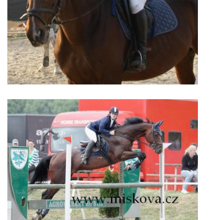
VIDEA
ODKAZY
NOVÝ PŘEKÁŽKOVÝ MATERIÁL
CENÍK SLUŽEB
PŘISPĚVEK ČUS KARVINA -PODPORA SPORTU V
MORAVSKOSLEZSKÉM KRAJI
NÁHRADNÍ TERMÍN BRIGÁDY PRO TY KTEŘÍ SE
NEDOSTAVILI NA PODZIMNÍ BRIGÁDU
ČLENOVÉ RYCHVALDU 2023