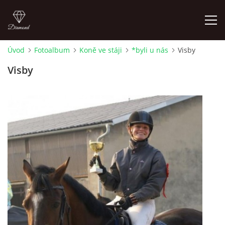
Úvod
Fotoalbum
Koně ve stáji
*byli u nás
Visby
ÚVOD
Visby
AKTUALITY
KONTAKT
SLUŽBY
JEŽDĚNÍ PRO VEŘEJNOST
FOTOALBUM