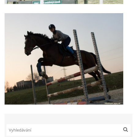
7:4 (VELKÝ PÁTEK) KROUŽEK NEBUDE
JARNÍ BRIGÁDA 20.5.2023
DNE 17.11.2023 KROUŽEK JEZDECTVÍ NENÍ
DĚKUJEME MĚSTU RYCHVALD ZA DOTACI V ROCE 2023
NABÍZÍME BRIGÁDU U NÁS VE STÁJI. PRO BLIŽŠÍ INFO
VOLEJTE 604265192
DĚKUJEME ZA PODPORU ČESKÉ UNIÍ SPORTU
JARNÍ BRIGÁDA 20.4 2024