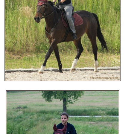
JARNÍ BRIGÁDA SE ODKLÁDÁ.
PÁTEČNÍ KROUŽEK " ŠKOLA JEZDECTVÍ " BUDE ZAHÁJEN
PODZIMNÍ BRIGÁDA 9.11.2024
ČLENOVÉ JK CABALLERO Z RYCHVALDU
VELKÝ PÁTEK-18.4 KROUŽEK BUDE NORMÁLNĚ PROBÍHAT
PODZIMNÍ BRIGÁDA 4.10.2025
PRAZDNINOVÝ KROUŽEK