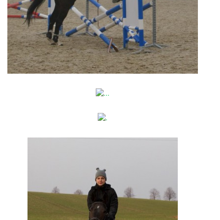
VIDEA
ODKAZY
NOVÝ PŘEKÁŽKOVÝ MATERIÁL
CENÍK SLUŽEB
PŘISPĚVEK ČUS KARVINA -PODPORA SPORTU V
MORAVSKOSLEZSKÉM KRAJI
NÁHRADNÍ TERMÍN BRIGÁDY PRO TY KTEŘÍ SE
NEDOSTAVILI NA PODZIMNÍ BRIGÁDU
ČLENOVÉ RYCHVALDU 2023