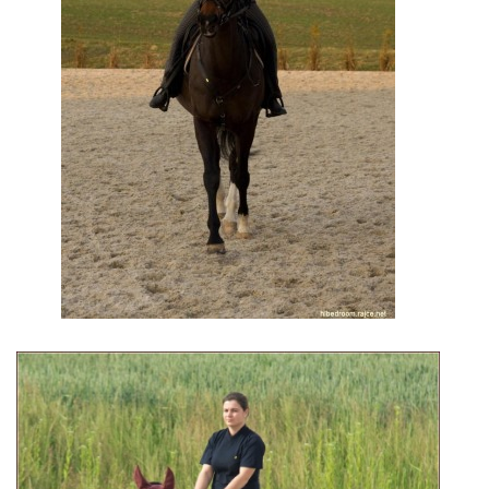
7:4 (VELKÝ PÁTEK) KROUŽEK NEBUDE
JARNÍ BRIGÁDA 20.5.2023
DNE 17.11.2023 KROUŽEK JEZDECTVÍ NENÍ
DĚKUJEME MĚSTU RYCHVALD ZA DOTACI V ROCE 2023
NABÍZÍME BRIGÁDU U NÁS VE STÁJI. PRO BLIŽŠÍ INFO
VOLEJTE 604265192
DĚKUJEME ZA PODPORU ČESKÉ UNIÍ SPORTU
JARNÍ BRIGÁDA 20.4 2024