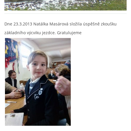
VIDEA
Dne 23.3.2013 Natálka Masárová složila úspěšně zkoušku
ODKAZY
základního výcviku jezdce. Gratulujeme
NOVÝ PŘEKÁŽKOVÝ MATERIÁL
CENÍK SLUŽEB
PŘISPĚVEK ČUS KARVINA -PODPORA SPORTU V
MORAVSKOSLEZSKÉM KRAJI
NÁHRADNÍ TERMÍN BRIGÁDY PRO TY KTEŘÍ SE
NEDOSTAVILI NA PODZIMNÍ BRIGÁDU
ČLENOVÉ RYCHVALDU 2023