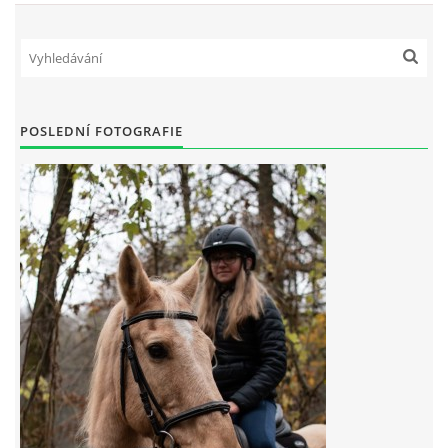
7:4 (VELKÝ PÁTEK) KROUŽEK NEBUDE
JARNÍ BRIGÁDA 20.5.2023
POSLEDNÍ FOTOGRAFIE
DNE 17.11.2023 KROUŽEK JEZDECTVÍ NENÍ
DĚKUJEME MĚSTU RYCHVALD ZA DOTACI V ROCE 2023
NABÍZÍME BRIGÁDU U NÁS VE STÁJI. PRO BLIŽŠÍ INFO
VOLEJTE 604265192
DĚKUJEME ZA PODPORU ČESKÉ UNIÍ SPORTU
JARNÍ BRIGÁDA 20.4 2024