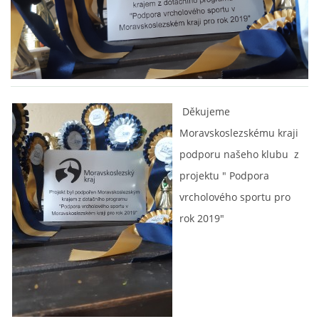
VIDEA
ODKAZY
Děkujeme
NOVÝ PŘEKÁŽKOVÝ MATERIÁL
Moravskoslezskému kraji
podporu našeho klubu z
CENÍK SLUŽEB
projektu " Podpora
vrcholového sportu pro
PŘISPĚVEK ČUS KARVINA -PODPORA SPORTU V
MORAVSKOSLEZSKÉM KRAJI
rok 2019"
NÁHRADNÍ TERMÍN BRIGÁDY PRO TY KTEŘÍ SE
NEDOSTAVILI NA PODZIMNÍ BRIGÁDU
ČLENOVÉ RYCHVALDU 2023