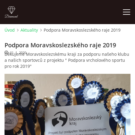
Úvod
Aktuality
Podpora Moravskoslezského raje 2019
ÚVOD
Podpora Moravskoslezského raje 2019
21. 1. 2020
Děkujeme Moravskoslezskému kraji za podporu našeho klubu
AKTUALITY
a našich sportovců z projektu " Podpora vrcholového sportu
pro rok 2019"
KONTAKT
SLUŽBY
JEŽDĚNÍ PRO VEŘEJNOST
FOTOALBUM