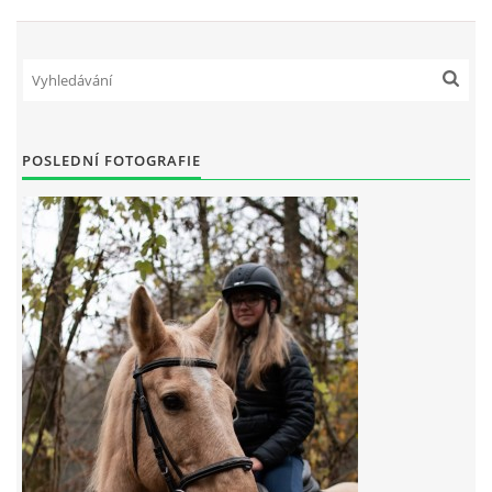
7:4 (VELKÝ PÁTEK) KROUŽEK NEBUDE
JARNÍ BRIGÁDA 20.5.2023
POSLEDNÍ FOTOGRAFIE
DNE 17.11.2023 KROUŽEK JEZDECTVÍ NENÍ
DĚKUJEME MĚSTU RYCHVALD ZA DOTACI V ROCE 2023
NABÍZÍME BRIGÁDU U NÁS VE STÁJI. PRO BLIŽŠÍ INFO
VOLEJTE 604265192
DĚKUJEME ZA PODPORU ČESKÉ UNIÍ SPORTU
JARNÍ BRIGÁDA 20.4 2024