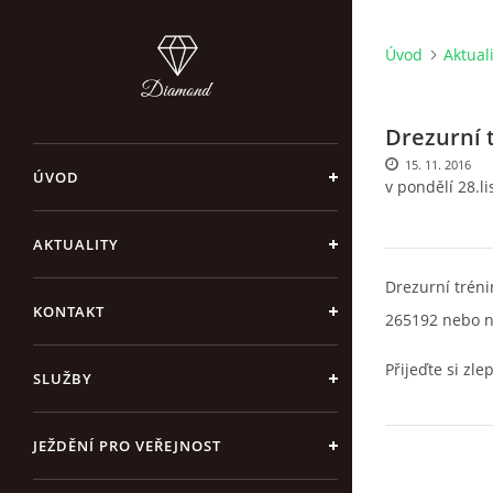
Úvod
Aktual
Drezurní 
15. 11. 2016
ÚVOD
v pondělí 28.l
AKTUALITY
Drezurní tréni
KONTAKT
265192 nebo n
Přijeďte si zl
SLUŽBY
JEŽDĚNÍ PRO VEŘEJNOST