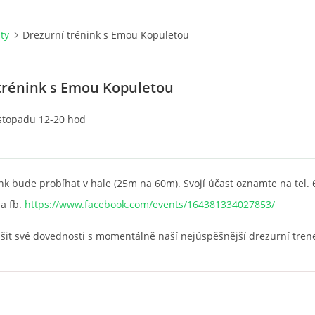
ity
Drezurní trénink s Emou Kopuletou
trénink s Emou Kopuletou
istopadu 12-20 hod
nk bude probíhat v hale (25m na 60m). Svojí účast oznamte na tel. 
a fb.
https://www.facebook.com/events/164381334027853/
epšit své dovednosti s momentálně naší nejúspěšnější drezurní tren