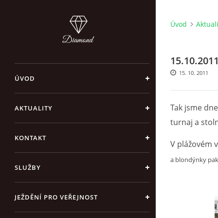
Úvod
Aktual
15.10.201
15. 10. 2011
ÚVOD
Tak jsme dnes
AKTUALITY
turnaj a stoln
KONTAKT
V plážovém v
a blondýnky pak
SLUŽBY
JEŽDĚNÍ PRO VEŘEJNOST