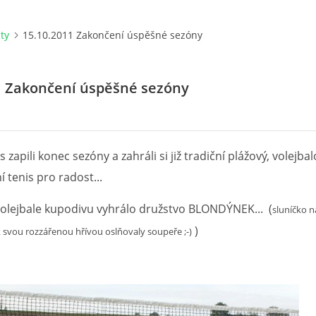
ity
15.10.2011 Zakončení úspěšné sezóny
1 Zakončení úspěšné sezóny
 zapili konec sezóny a zahráli si již tradiční plážový, volejba
í tenis pro radost...
olejbale kupodivu vyhrálo družstvo BLONDÝNEK... (
sluníčko n
)
 svou rozzářenou hřívou oslňovaly soupeře ;-)