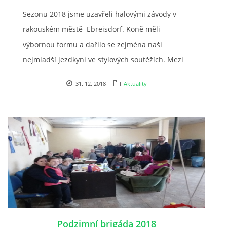
Sezonu 2018 jsme uzavřeli halovými závody v
VIDEA
rakouském městě Ebreisdorf. Koně měli
výbornou formu a dařilo se zejména naši
ODKAZY
nejmladší jezdkyni ve stylových soutěžích. Mezi
starší a zahraniční konkurencí obsadila druhou a
NOVÝ PŘEKÁŽKOVÝ MATERIÁL
31. 12. 2018
Aktuality
třetí příčku. Také ostatním se dařilo, a tak jsme si
domů odvezli ještě první, další druhé a jedno
CENÍK SLUŽEB
čtvrté místo.
PŘISPĚVEK ČUS KARVINA -PODPORA SPORTU V
MORAVSKOSLEZSKÉM KRAJI
NÁHRADNÍ TERMÍN BRIGÁDY PRO TY KTEŘÍ SE
NEDOSTAVILI NA PODZIMNÍ BRIGÁDU
Podzimní brigáda 2018
ČLENOVÉ RYCHVALDU 2023