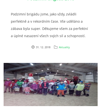
Podzimní brigádu jsme, jako vždy, zvládli
7:4 (VELKÝ PÁTEK) KROUŽEK NEBUDE
perfektně a v rekordním čase. Vše uděláno a
zábava byla super. Děkujeme všem za perfektní
JARNÍ BRIGÁDA 20.5.2023
a úplné nasazení všech svých sil a schopností.
DNE 17.11.2023 KROUŽEK JEZDECTVÍ NENÍ
31. 12. 2018
Aktuality
DĚKUJEME MĚSTU RYCHVALD ZA DOTACI V ROCE 2023
NABÍZÍME BRIGÁDU U NÁS VE STÁJI. PRO BLIŽŠÍ INFO
VOLEJTE 604265192
DĚKUJEME ZA PODPORU ČESKÉ UNIÍ SPORTU
JARNÍ BRIGÁDA 20.4 2024