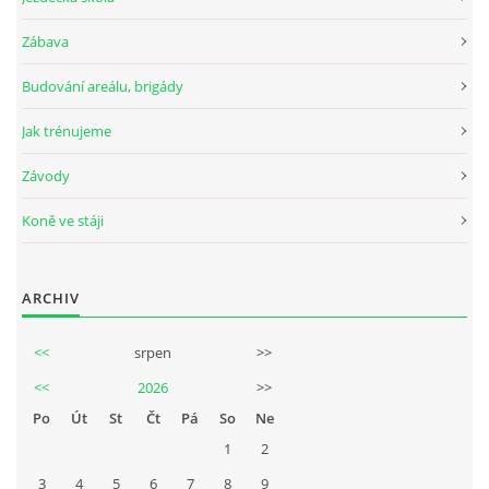
Zábava
Budování areálu, brigády
Jak trénujeme
Závody
Koně ve stáji
ARCHIV
<<
srpen
>>
<<
2026
>>
Po
Út
St
Čt
Pá
So
Ne
1
2
3
4
5
6
7
8
9