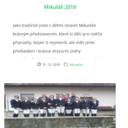
Mikuláš 2018
JARNÍ BRIGÁDA SE ODKLÁDÁ.
Jako tradičně jsme s dětmi oslavili Mikuláše
PÁTEČNÍ KROUŽEK " ŠKOLA JEZDECTVÍ " BUDE ZAHÁJEN
krásným představením, které si děti pro rodiče
připravily. Nejen ti nejmenší, ale měli jsme
předvedení i krásné drezurní úlohy
PODZIMNÍ BRIGÁDA 9.11.2024
pokročilejších jezdkyň. Mimo to si děti z našeho
31. 12. 2018
Aktuality
kroužku zasoutěžily v běhu přes překážky.
ČLENOVÉ JK CABALLERO Z RYCHVALDU
Děkujeme všem za krásné nedělní odpoledne .
VELKÝ PÁTEK-18.4 KROUŽEK BUDE NORMÁLNĚ PROBÍHAT
PODZIMNÍ BRIGÁDA 4.10.2025
PRAZDNINOVÝ KROUŽEK