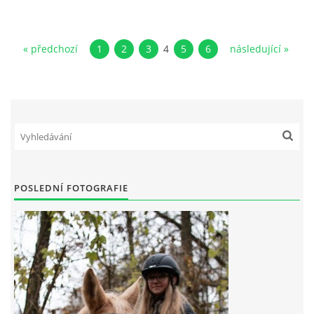
« předchozí
1
2
3
4
5
6
následující »
POSLEDNÍ FOTOGRAFIE