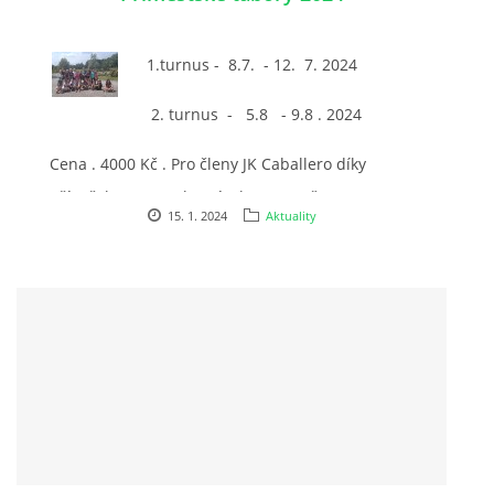
1.turnus - 8.7. - 12. 7. 2024
7:4 (VELKÝ PÁTEK) KROUŽEK NEBUDE
2. turnus - 5.8 - 9.8 . 2024
JARNÍ BRIGÁDA 20.5.2023
Cena . 4000 Kč . Pro členy JK Caballero díky
příspěvku MAS Bohumínsko 3200 Kč.
DNE 17.11.2023 KROUŽEK JEZDECTVÍ NENÍ
15. 1. 2024
Aktuality
DĚKUJEME MĚSTU RYCHVALD ZA DOTACI V ROCE 2023
NABÍZÍME BRIGÁDU U NÁS VE STÁJI. PRO BLIŽŠÍ INFO
VOLEJTE 604265192
DĚKUJEME ZA PODPORU ČESKÉ UNIÍ SPORTU
JARNÍ BRIGÁDA 20.4 2024