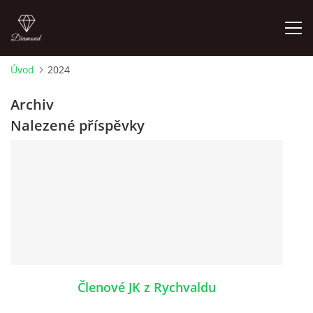
Úvod
2024
ÚVOD
Archiv
Nalezené příspěvky
AKTUALITY
KONTAKT
SLUŽBY
JEŽDĚNÍ PRO VEŘEJNOST
Členové JK z Rychvaldu
FOTOALBUM