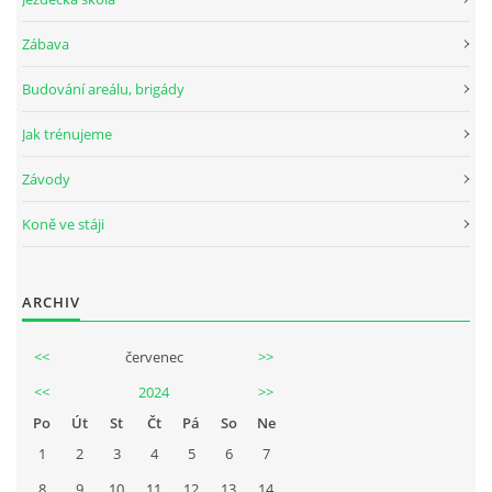
Zábava
Budování areálu, brigády
Jak trénujeme
Závody
Koně ve stáji
ARCHIV
<<
červenec
>>
<<
2024
>>
Po
Út
St
Čt
Pá
So
Ne
1
2
3
4
5
6
7
8
9
10
11
12
13
14