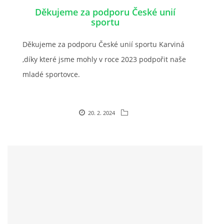
Děkujeme za podporu České unií
sportu
JARNÍ BRIGÁDA SE ODKLÁDÁ.
Děkujeme za podporu České unií sportu Karviná
PÁTEČNÍ KROUŽEK " ŠKOLA JEZDECTVÍ " BUDE ZAHÁJEN
,díky které jsme mohly v roce 2023 podpořit naše
mladé sportovce.
PODZIMNÍ BRIGÁDA 9.11.2024
20. 2. 2024
ČLENOVÉ JK CABALLERO Z RYCHVALDU
VELKÝ PÁTEK-18.4 KROUŽEK BUDE NORMÁLNĚ PROBÍHAT
PODZIMNÍ BRIGÁDA 4.10.2025
PRAZDNINOVÝ KROUŽEK