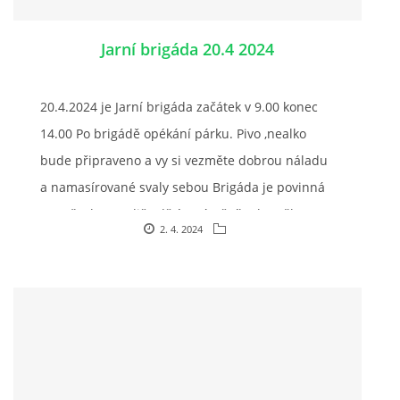
Jarní brigáda 20.4 2024
© 2026 eStránky.cz
20.4.2024 je Jarní brigáda začátek v 9.00 konec
14.00 Po brigádě opékání párku. Pivo ,nealko
bude připraveno a vy si vezměte dobrou náladu
a namasírované svaly sebou Brigáda je povinná
pro všechny rodiče dětí z pátečního kroužku a
2. 4. 2024
také pro všechny majitelé ustájených koní včetně
pronajatých.
Těšíme se Masárová