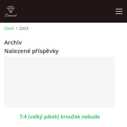
Úvod
2023
ÚVOD
Archiv
Nalezené příspěvky
AKTUALITY
KONTAKT
SLUŽBY
JEŽDĚNÍ PRO VEŘEJNOST
7:4 (velký pátek) kroužek nebude
FOTOALBUM