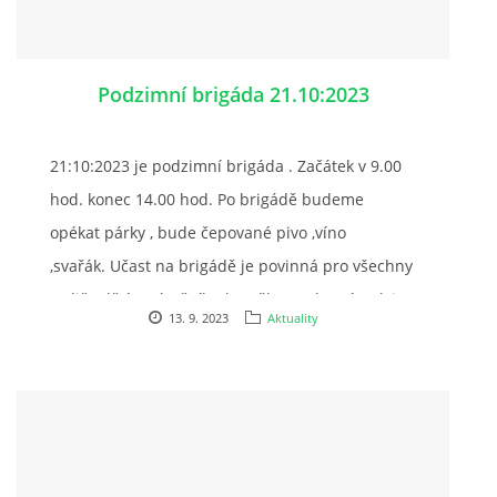
Podzimní brigáda 21.10:2023
21:10:2023 je podzimní brigáda . Začátek v 9.00
hod. konec 14.00 hod. Po brigádě budeme
opékat párky , bude čepované pivo ,víno
,svařák. Učast na brigádě je povinná pro všechny
rodiče dětí z pátečního kroužku Jezdectví. Tak i
13. 9. 2023
Aktuality
pro všechny majitele koní ustájených v našem
klubu a samozřejmě i pro rodiče dětí ,kteří mají v
klubu koně pronajatého. Pokud Vám termín
nevyhovuje nahlaste se u p. Masárové pro jiný
termín.