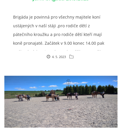
Brigáda je povinná pro všechny majitele koní
7:4 (VELKÝ PÁTEK) KROUŽEK NEBUDE
ustájených v naší stáji ,pro rodiče dětí z
pátečního kroužku a pro rodiče dětí kteří mají
JARNÍ BRIGÁDA 20.5.2023
koně pronajaté. Začátek v 9.00 konec 14.00 pak
opékaní párku pivo ,víno atd... Těšíme se vaší
DNE 17.11.2023 KROUŽEK JEZDECTVÍ NENÍ
4. 5. 2023
pomoc. Díky Masárová
DĚKUJEME MĚSTU RYCHVALD ZA DOTACI V ROCE 2023
NABÍZÍME BRIGÁDU U NÁS VE STÁJI. PRO BLIŽŠÍ INFO
VOLEJTE 604265192
DĚKUJEME ZA PODPORU ČESKÉ UNIÍ SPORTU
JARNÍ BRIGÁDA 20.4 2024