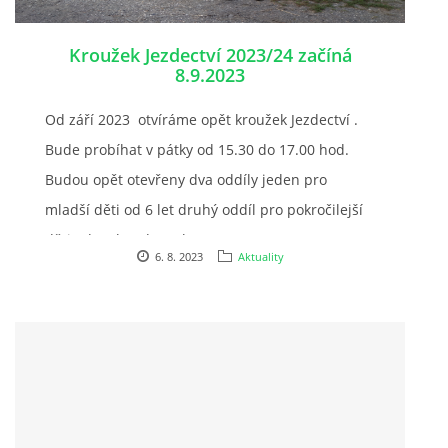
Kroužek Jezdectví 2023/24 začíná
8.9.2023
© 2026 eStránky.cz
Od září 2023 otvíráme opět kroužek Jezdectví .
Bude probíhat v pátky od 15.30 do 17.00 hod.
Budou opět otevřeny dva oddíly jeden pro
mladší děti od 6 let druhý oddíl pro pokročilejší
děti od 10 let do 14 let .
6. 8. 2023
Aktuality
cena 1000Kč// měs. Rodiče mají povinnost
odpracovat 10 brigádnických hodin ročně. (
pokud ne platí 300 Kč. za každou
neodpracovanou hodinu).