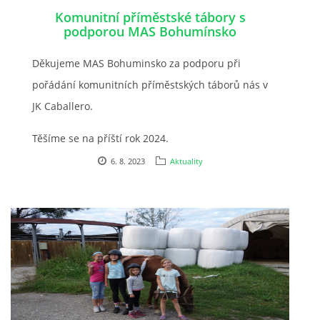
Komunitní příměstské tábory s
podporou MAS Bohumínsko
JARNÍ BRIGÁDA SE ODKLÁDÁ.
Děkujeme MAS Bohuminsko za podporu při
PÁTEČNÍ KROUŽEK " ŠKOLA JEZDECTVÍ " BUDE ZAHÁJEN
pořádání komunitních příměstských táborů nás v
JK Caballero.
PODZIMNÍ BRIGÁDA 9.11.2024
Těšíme se na příští rok 2024.
6. 8. 2023
Aktuality
ČLENOVÉ JK CABALLERO Z RYCHVALDU
VELKÝ PÁTEK-18.4 KROUŽEK BUDE NORMÁLNĚ PROBÍHAT
PODZIMNÍ BRIGÁDA 4.10.2025
PRAZDNINOVÝ KROUŽEK